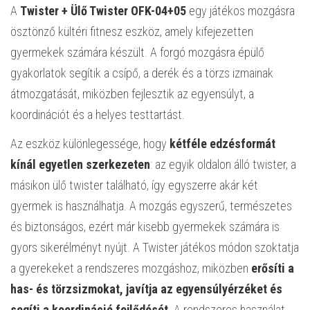
A
Twister + Ülő Twister OFK-04+05
egy játékos mozgásra
ösztönző kültéri fitnesz eszköz, amely kifejezetten
gyermekek számára készült. A forgó mozgásra épülő
gyakorlatok segítik a csípő, a derék és a törzs izmainak
átmozgatását, miközben fejlesztik az egyensúlyt, a
koordinációt és a helyes testtartást.
Az eszköz különlegessége, hogy
kétféle edzésformát
kínál egyetlen szerkezeten
: az egyik oldalon álló twister, a
másikon ülő twister található, így egyszerre akár két
gyermek is használhatja. A mozgás egyszerű, természetes
és biztonságos, ezért már kisebb gyermekek számára is
gyors sikerélményt nyújt. A Twister játékos módon szoktatja
a gyerekeket a rendszeres mozgáshoz, miközben
erősíti a
has- és törzsizmokat, javítja az egyensúlyérzéket és
segíti a koordináció fejlődését
. A rendszeres használat