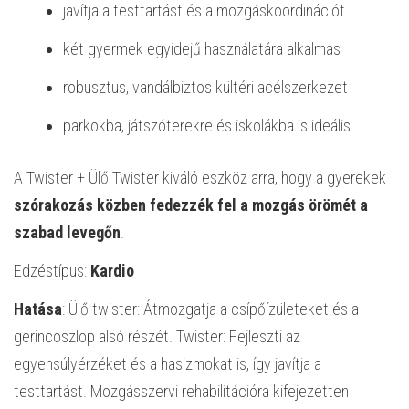
javítja a testtartást és a mozgáskoordinációt
két gyermek egyidejű használatára alkalmas
robusztus, vandálbiztos kültéri acélszerkezet
parkokba, játszóterekre és iskolákba is ideális
A Twister + Ülő Twister kiváló eszköz arra, hogy a gyerekek
szórakozás közben fedezzék fel a mozgás örömét a
szabad levegőn
.
Edzéstípus:
Kardio
Hatása
: Ülő twister: Átmozgatja a csípőízületeket és a
gerincoszlop alsó részét. Twister: Fejleszti az
egyensúlyérzéket és a hasizmokat is, így javítja a
testtartást. Mozgásszervi rehabilitációra kifejezetten