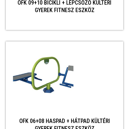
OFK 09+10 BICIKLI + LÉPCSŐZŐ KÜLTÉRI
GYEREK FITNESZ ESZKÖZ
OFK 06+08 HASPAD + HÁTPAD KÜLTÉRI
GYEREK FITNESZ ESZKÖZ