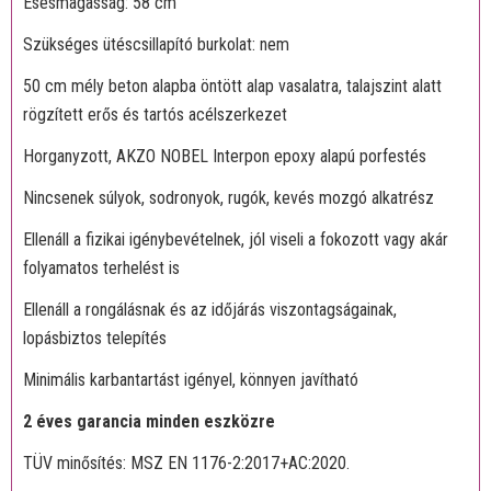
Esésmagasság: 58 cm
Szükséges ütéscsillapító burkolat: nem
50 cm mély beton alapba öntött alap vasalatra, talajszint alatt
rögzített erős és tartós acélszerkezet
Horganyzott, AKZO NOBEL Interpon epoxy alapú porfestés
Nincsenek súlyok, sodronyok, rugók, kevés mozgó alkatrész
Ellenáll a fizikai igénybevételnek, jól viseli a fokozott vagy akár
folyamatos terhelést is
Ellenáll a rongálásnak és az időjárás viszontagságainak,
lopásbiztos telepítés
Minimális karbantartást igényel, könnyen javítható
2 éves garancia minden eszközre
TÜV minősítés: MSZ EN 1176-2:2017+AC:2020.