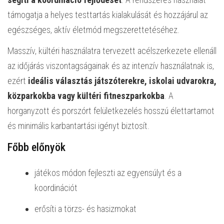
támogatja a helyes testtartás kialakulását és hozzájárul az
egészséges, aktív életmód megszerettetéséhez.
Masszív, kültéri használatra tervezett acélszerkezete ellenáll
az időjárás viszontagságainak és az intenzív használatnak is,
ezért
ideális választás játszóterekre, iskolai udvarokra,
közparkokba vagy kültéri fitneszparkokba
. A
horganyzott és porszórt felületkezelés hosszú élettartamot
és minimális karbantartási igényt biztosít.
Főbb előnyök
játékos módon fejleszti az egyensúlyt és a
koordinációt
erősíti a törzs- és hasizmokat