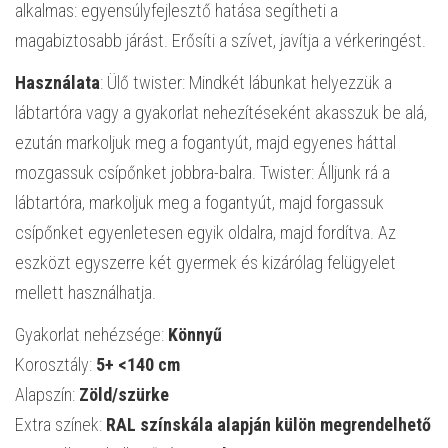
alkalmas: egyensúlyfejlesztő hatása segítheti a
magabiztosabb járást. Erősíti a szívet, javítja a vérkeringést.
Használata
: Ülő twister: Mindkét lábunkat helyezzük a
lábtartóra vagy a gyakorlat nehezítéseként akasszuk be alá,
ezután markoljuk meg a fogantyút, majd egyenes háttal
mozgassuk csípőnket jobbra-balra. Twister: Álljunk rá a
lábtartóra, markoljuk meg a fogantyút, majd forgassuk
csípőnket egyenletesen egyik oldalra, majd fordítva. Az
eszközt egyszerre két gyermek és kizárólag felügyelet
mellett használhatja.
Gyakorlat nehézsége:
Könnyű
Korosztály:
5+ <140 cm
Alapszín:
Zöld/szürke
Extra színek:
RAL színskála alapján külön megrendelhető