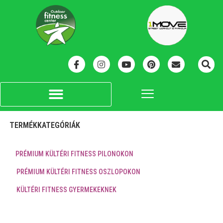
TERMÉKKATEGÓRIÁK
PRÉMIUM KÜLTÉRI FITNESS PILONOKON
PRÉMIUM KÜLTÉRI FITNESS OSZLOPOKON
KÜLTÉRI FITNESS GYERMEKEKNEK