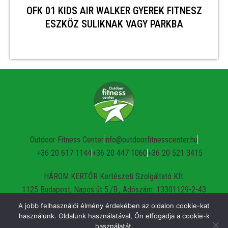
OFK 01 KIDS AIR WALKER GYEREK FITNESZ
ESZKÖZ SULIKNAK VAGY PARKBA
Outdoor Fitness Center
info@outdoorfitnesscenter.hu
+36 20 617 1144
+36 20 447 1060
+36 20 521 3415
HÁROM KERTŐR Kertészeti Szolgáltató Kft.
1125 Budapest, Napos út 5./B., Adószám: 13301129-2-43
A jobb felhasználói élmény érdekében az oldalon cookie-kat
használunk. Oldalunk használatával, Ön elfogadja a cookie-k
© 2023 –
Outdoor Fitness Center – HÁROM KERTŐR Kft.
– Minden
használatát.