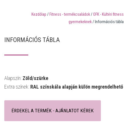
Kezdőlap
/
Fitness - termékcsaládok
/
OFK - Kültéri fitness
gyermekeknek
/ Információs tábla
INFORMÁCIÓS TÁBLA
Alapszín:
Zöld/szürke
Extra színek:
RAL színskála alapján külön megrendelhető
ÉRDEKEL A TERMÉK - AJÁNLATOT KÉREK