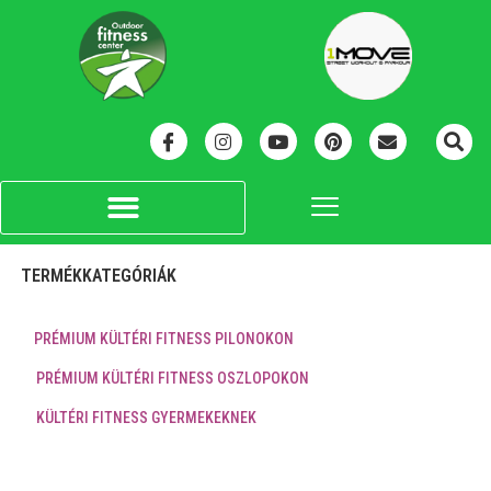
TERMÉKKATEGÓRIÁK
PRÉMIUM KÜLTÉRI FITNESS PILONOKON
PRÉMIUM KÜLTÉRI FITNESS OSZLOPOKON
KÜLTÉRI FITNESS GYERMEKEKNEK