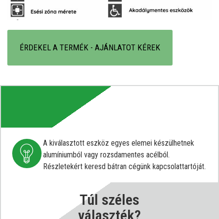
ÉRDEKEL A TERMÉK - AJÁNLATOT KÉREK
A kiválasztott eszköz egyes elemei készülhetnek
alumíniumból vagy rozsdamentes acélból.
Részletekért keresd bátran cégünk kapcsolattartóját.
Túl széles
választék?