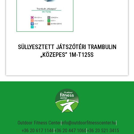
SÜLLYESZTETT JÁTSZÓTÉRI TRAMBULIN
„KÖZEPES” 1M-T125S
Outdoor Fitness Center
info@outdoorfitnesscenter.hu
+36 20 617 1144
+36 20 447 1060
+36 20 521 3415