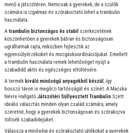
menő a játszótéren. Nemcsak a gyerekek, de a szülők
számára is izgalmas és szórakoztató lehet a trambulin
használata.
A
trambulin biztonságos és stabil
szerkezetének
köszönhetően a gyerekek bátran és biztonságosan
ugrálhatnak rajta, miközben fejlesztik az
egyensúlyérzéküket és mozgáskoordinációjukat. Emellett
a trambulin használata remek lehetőséget nyújt a
szabadidő aktív és egészséges eltöltésére.
A termék
kiváló minőségű anyagokból készül
, így
hosszú távon is megőrzi tartósságát és színét. A Macska
Névre Hallgató
Játszótéri Süllyesztett Trambulin
Szett
ideális választás minden olyan család számára, amely
szeretné, hogy a gyerekek biztonságosan és szórakozva
töltsék szabadidejüket.
Válassza a minőségi és szórakoztató játékokat a gyerekek