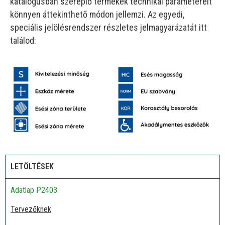
katalógusban szereplő termékek technikai paramétereit
könnyen áttekinthető módon jellemzi. Az egyedi,
speciális jelölésrendszer részletes jelmagyarázatát itt
találod:
LETÖLTÉSEK
Adatlap P2403
Tervezőknek