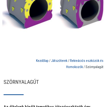
Kezdőlap
/
Játszóterek
/
Rekreációs eszközök és
Homokozók
/ Szörnyalagút
SZÖRNYALAGÚT
Az általunk kínált tematikus játszóeszközök úgy