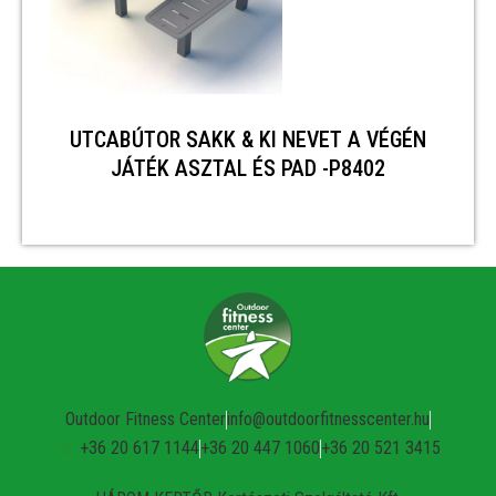
UTCABÚTOR SAKK & KI NEVET A VÉGÉN
JÁTÉK ASZTAL ÉS PAD -P8402
Outdoor Fitness Center
info@outdoorfitnesscenter.hu
+36 20 617 1144
+36 20 447 1060
+36 20 521 3415