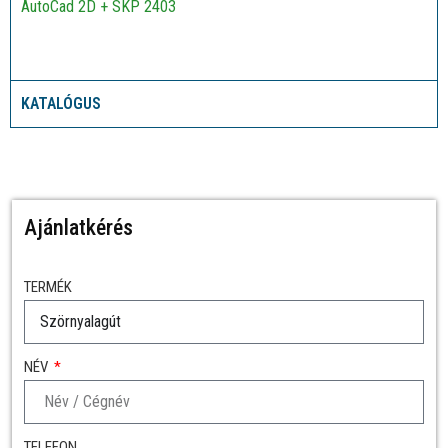
AutoCad 2D + SKP 2403
KATALÓGUS
Ajánlatkérés
TERMÉK
NÉV
TELEFON