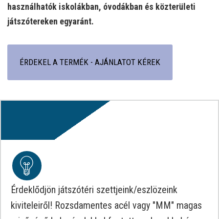
használhatók iskolákban, óvodákban és közterületi
játszótereken egyaránt.
ÉRDEKEL A TERMÉK - AJÁNLATOT KÉREK
Érdeklődjön játszótéri szettjeink/eszlözeink
kiviteleiről! Rozsdamentes acél vagy "MM" magas