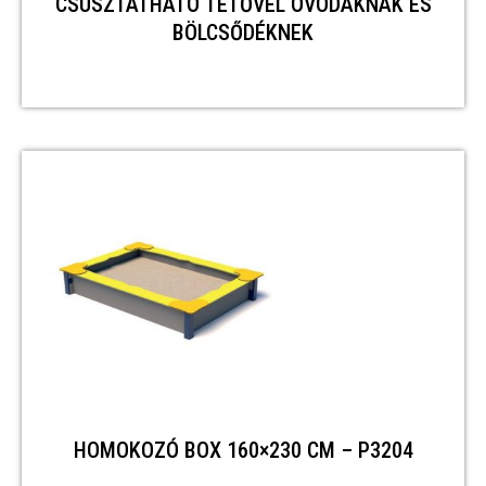
CSÚSZTATHATÓ TETŐVEL ÓVODÁKNAK ÉS
BÖLCSŐDÉKNEK
HOMOKOZÓ BOX 160×230 CM – P3204