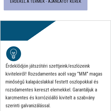
ÉRDEKEL A TERMÉK - AJÁNLATOT KÉREK
Érdeklődjön játszótéri szettjeink/eszlözeink
kiviteleiről! Rozsdamentes acél vagy "MM" magas
minőségű kalapácslakkal festett oszlopokkal és
rozsdamentes kereszt elemekkel. Garantáljuk a
karcmentes és korrózióálló kivitelt a szabvány
szerinti galvanizálással.