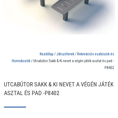
Kezdőlap
/
Játszóterek
/
Rekreációs eszközök és
Homokozók
/ Utcabútor Sakk & Ki nevet a végén játék asztal és pad -
P8402
UTCABÚTOR SAKK & KI NEVET A VÉGÉN JÁTÉK
ASZTAL ÉS PAD -P8402