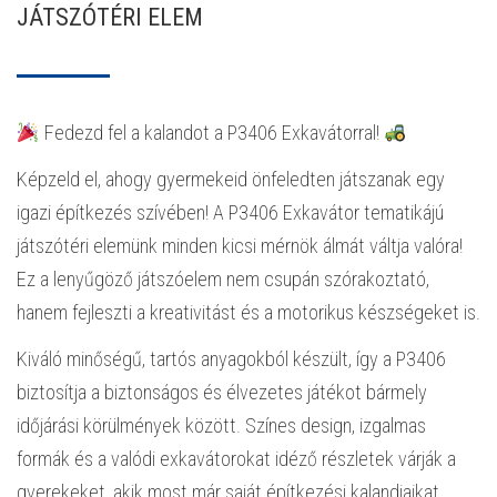
JÁTSZÓTÉRI ELEM
Fedezd fel a kalandot a P3406 Exkavátorral!
Képzeld el, ahogy gyermekeid önfeledten játszanak egy
igazi építkezés szívében! A P3406 Exkavátor tematikájú
játszótéri elemünk minden kicsi mérnök álmát váltja valóra!
Ez a lenyűgöző játszóelem nem csupán szórakoztató,
hanem fejleszti a kreativitást és a motorikus készségeket is.
Kiváló minőségű, tartós anyagokból készült, így a P3406
biztosítja a biztonságos és élvezetes játékot bármely
időjárási körülmények között. Színes design, izgalmas
formák és a valódi exkavátorokat idéző részletek várják a
gyerekeket, akik most már saját építkezési kalandjaikat