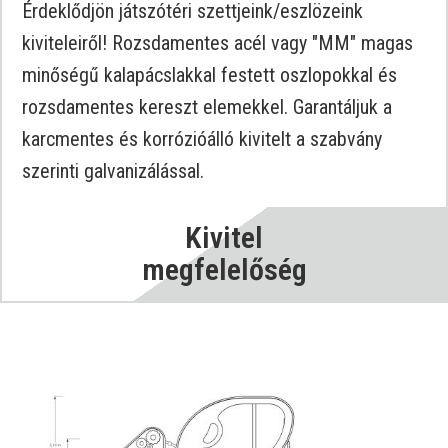
Érdeklődjön játszótéri szettjeink/eszlözeink
kiviteleiről! Rozsdamentes acél vagy "MM" magas
minőségű kalapácslakkal festett oszlopokkal és
rozsdamentes kereszt elemekkel. Garantáljuk a
karcmentes és korrózióálló kivitelt a szabvány
szerinti galvanizálással.
Kivitel
megfelelőség