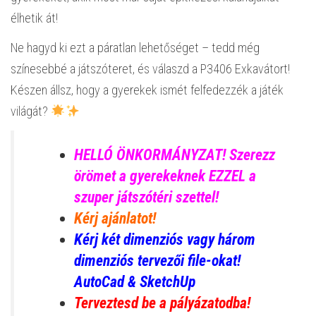
élhetik át!
Ne hagyd ki ezt a páratlan lehetőséget – tedd még
színesebbé a játszóteret, és válaszd a P3406 Exkavátort!
Készen állsz, hogy a gyerekek ismét felfedezzék a játék
világát?
HELLÓ ÖNKORMÁNYZAT! Szerezz
örömet a gyerekeknek EZZEL a
szuper játszótéri szettel!
Kérj ajánlatot!
Kérj két dimenziós vagy három
dimenziós tervezői file-okat!
AutoCad & SketchUp
Terveztesd be a pályázatodba!