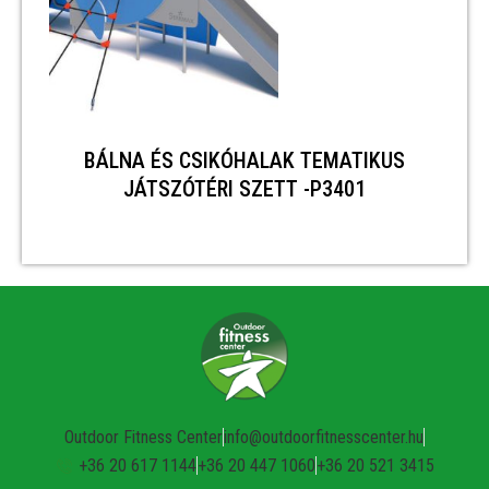
BÁLNA ÉS CSIKÓHALAK TEMATIKUS
JÁTSZÓTÉRI SZETT -P3401
Outdoor Fitness Center
info@outdoorfitnesscenter.hu
+36 20 617 1144
+36 20 447 1060
+36 20 521 3415