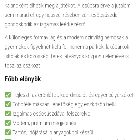
kalandként élhetik meg a játékot. A csúcsra érve a jutalom
sem marad el: egy hosszú, részben zárt csőcsúszda
gondoskodik az izgalmas leérkezésről.
A különleges formavilág és a modern színvilág nemcsak a
gyermekek figyelmét kelti fel, hanem a parkok, lakóparkok,
iskolák és közösségi terek látványos központi elemévé is
teszi az eszközt.
Főbb előnyök
Fejleszti az erőnlétet, koordinációt és egyensúlyérzéket
Többféle mászási lehetőség egy eszközön belül
Izgalmas csőcsúszdával felszerelve
Modern, prémium megjelenés
Tartós, időjárásálló anyagokból készül