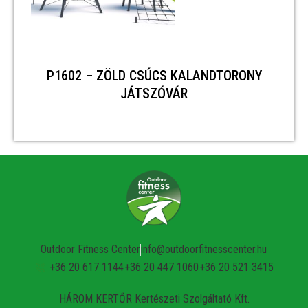
P1602 – ZÖLD CSÚCS KALANDTORONY
JÁTSZÓVÁR
Outdoor Fitness Center
info@outdoorfitnesscenter.hu
+36 20 617 1144
+36 20 447 1060
+36 20 521 3415
HÁROM KERTŐR Kertészeti Szolgáltató Kft.