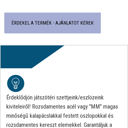
ÉRDEKEL A TERMÉK - AJÁNLATOT KÉREK
Érdeklődjön játszótéri szettjeink/eszlözeink
kiviteleiről! Rozsdamentes acél vagy "MM" magas
minőségű kalapácslakkal festett oszlopokkal és
rozsdamentes kereszt elemekkel. Garantáljuk a