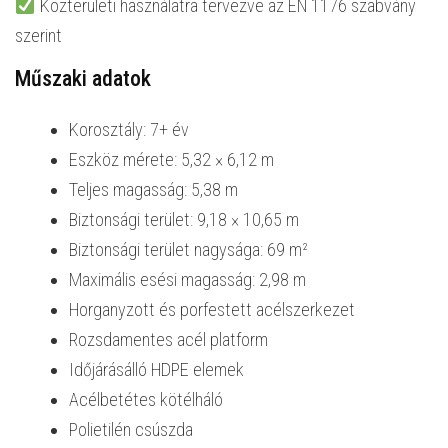
Közterületi használatra tervezve az EN 1176 szabvány
szerint
Műszaki adatok
Korosztály: 7+ év
Eszköz mérete: 5,32 × 6,12 m
Teljes magasság: 5,38 m
Biztonsági terület: 9,18 × 10,65 m
Biztonsági terület nagysága: 69 m²
Maximális esési magasság: 2,98 m
Horganyzott és porfestett acélszerkezet
Rozsdamentes acél platform
Időjárásálló HDPE elemek
Acélbetétes kötélháló
Polietilén csúszda