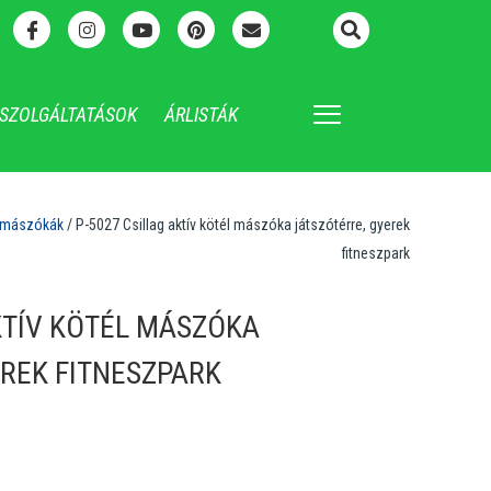
SZOLGÁLTATÁSOK
ÁRLISTÁK
v mászókák
/ P-5027 Csillag aktív kötél mászóka játszótérre, gyerek
fitneszpark
KTÍV KÖTÉL MÁSZÓKA
REK FITNESZPARK