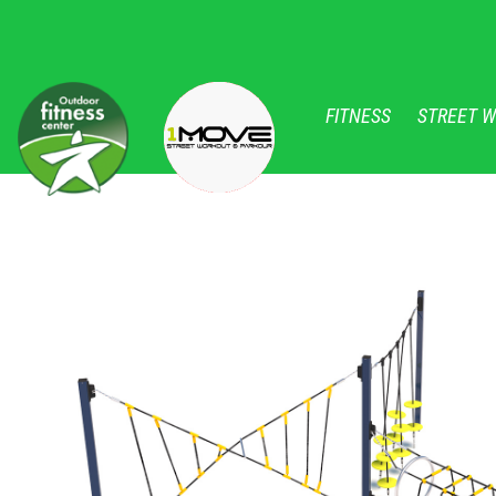
FITNESS
STREET 