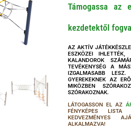
Támogassa az e
kezdetektől fogva
AZ AKTÍV JÁTÉKKÉSZLE
ESZKÖZEI IHLETTÉK
KALANDOROK SZÁMÁ
TEVÉKENYSÉG A MÁS
IZGALMASABB LESZ
GYEREKEKNEK AZ ERŐ
MIKÖZBEN SZÓRAKOZ
SZÓRAKOZNAK.
LÁTOGASSON EL AZ
ÁR
FÉNYKÉPES LISTA
KEDVEZMÉNYES AJ
ALKALMAZVA!