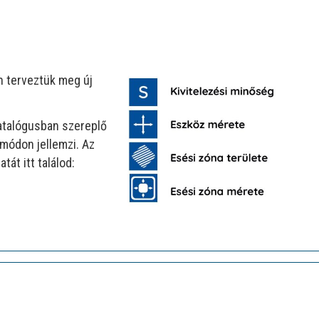
 terveztük meg új
katalógusban szereplő
módon jellemzi. Az
tát itt találod: