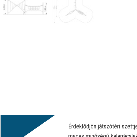
Érdeklődjön játszótéri szett
magas minőségű kalapácslak