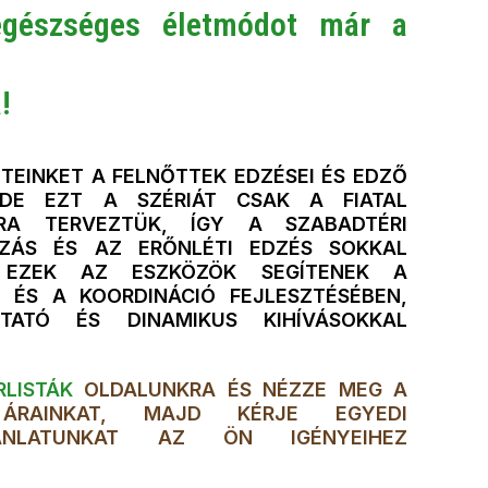
gészséges életmódot már a
!
TEINKET A FELNŐTTEK EDZÉSEI ÉS EDZŐ
, DE EZT A SZÉRIÁT CSAK A FIATAL
RA TERVEZTÜK, ÍGY A SZABADTÉRI
ZÁS ÉS AZ ERŐNLÉTI EDZÉS SOKKAL
. EZEK AZ ESZKÖZÖK SEGÍTENEK A
 ÉS A KOORDINÁCIÓ FEJLESZTÉSÉBEN,
TATÓ ÉS DINAMIKUS KIHÍVÁSOKKAL
LISTÁK
OLDALUNKRA ÉS NÉZZE MEG A
 ÁRAINKAT, MAJD KÉRJE EGYEDI
ÁNLATUNKAT AZ ÖN IGÉNYEIHEZ