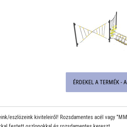
ÉRDEKEL A TERMÉK - 
jeink/eszlözeink kiviteleiről! Rozsdamentes acél vagy "MM
kal festett oszlopokkal és rozsdamentes kereszt