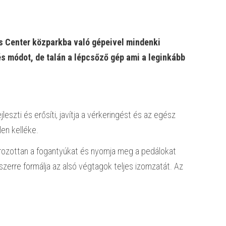
ss Center közparkba való gépeivel mindenki
és módot, de talán a lépcsőző gép ami a leginkább
jleszti és erősíti, javítja a vérkeringést és az egész
en kelléke.
ározottan a fogantyúkat és nyomja meg a pedálokat
szerre formálja az alsó végtagok teljes izomzatát. Az