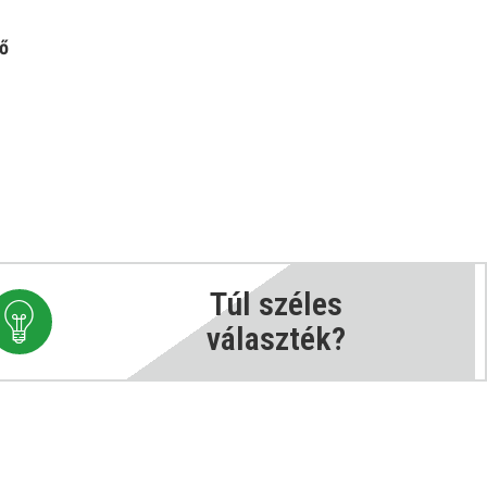
tő
Túl széles
választék?