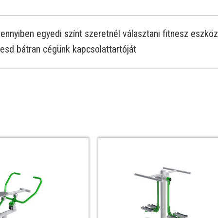
nnyiben egyedi színt szeretnél választani fitnesz eszkö
esd bátran cégünk kapcsolattartóját