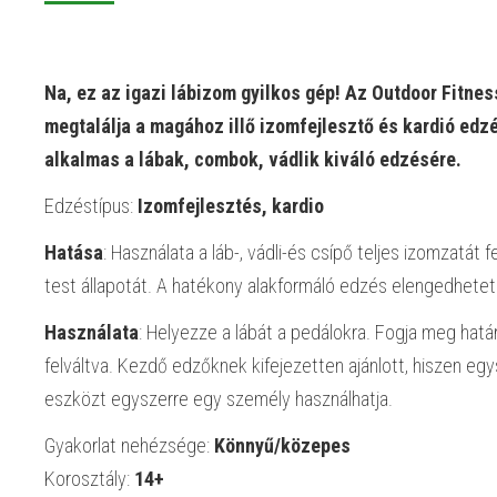
Na, ez az igazi lábizom gyilkos gép! Az Outdoor Fitne
megtalálja a magához illő izomfejlesztő és kardió edz
alkalmas a lábak, combok, vádlik kiváló edzésére.
Edzéstípus:
Izomfejlesztés, kardio
Hatása
: Használata a láb-, vádli-és csípő teljes izomzatát fe
test állapotát. A hatékony alakformáló edzés elengedhetetl
Használata
: Helyezze a lábát a pedálokra. Fogja meg hat
felváltva. Kezdő edzőknek kifejezetten ajánlott, hiszen egy
eszközt egyszerre egy személy használhatja.
Gyakorlat nehézsége:
Könnyű/közepes
Korosztály:
14+