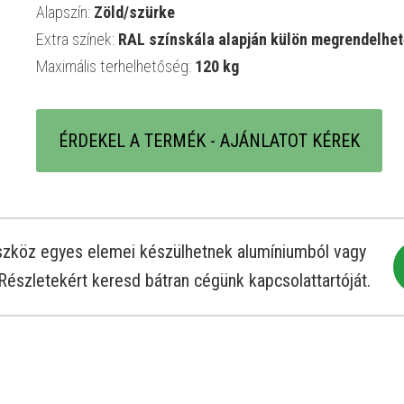
Alapszín:
Zöld/szürke
Extra színek:
RAL színskála alapján külön megrendelhe
Maximális terhelhetőség:
120 kg
ÉRDEKEL A TERMÉK - AJÁNLATOT KÉREK
 eszköz egyes elemei készülhetnek alumíniumból vagy
Részletekért keresd bátran cégünk kapcsolattartóját.