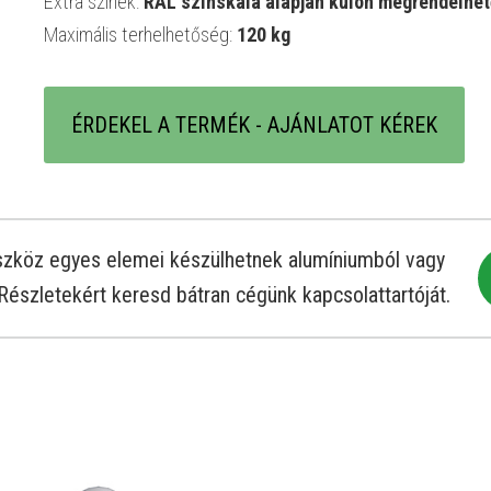
Extra színek:
RAL színskála alapján külön megrendelhe
Maximális terhelhetőség:
120 kg
ÉRDEKEL A TERMÉK - AJÁNLATOT KÉREK
 eszköz egyes elemei készülhetnek alumíniumból vagy
Részletekért keresd bátran cégünk kapcsolattartóját.