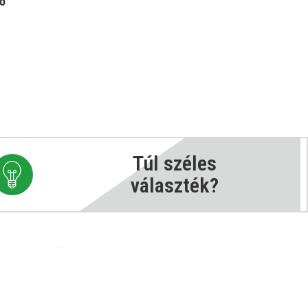
tő
Túl széles
választék?