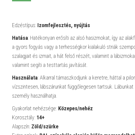
Edzéstípus:
Izomfejlesztés, nyújtás
Hatása
: Hatékonyan erősíti az alsó hasizmokat, így az ala
a gyors fogyás vagy a terhességkor kialakuló striák szempontj
szalagjait és izmait, a hát felső részét, valamint a lábizmok
valamint segíti a testtartás javítását.
Használata
: Alkarral támaszkodjunk a keretre, háttal a pi
vízszintesen, lábszárunkat függőlegesen tartsuk. Lábunkat
személy használhatja.
Gyakorlat nehézsége:
Közepes/nehéz
Korosztály:
14+
Alapszín:
Zöld/szürke