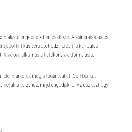
kformálás elengedhetetlen eszköze. A zsírlerakódás és
ából kritikus területet edzi. Erősíti a kar ízületi
at. Kiválóan alkalmas a hatékony alakformálásra,
lon felé, markoljuk meg a fogantyúkat. Combunkat
 emeljük a törzshöz, majd engedjük le. Az eszközt egy