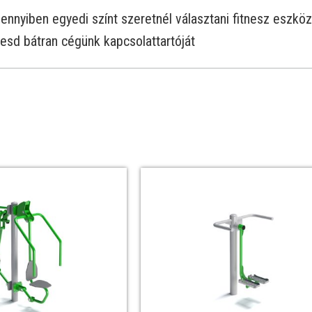
nnyiben egyedi színt szeretnél választani fitnesz eszkö
esd bátran cégünk kapcsolattartóját