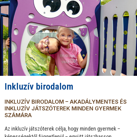
Inkluzív birodalom
INKLUZÍV BIRODALOM – AKADÁLYMENTES ÉS
INKLUZÍV JÁTSZÓTEREK MINDEN GYERMEK
SZÁMÁRA
Az inkluzív játszóterek célja, hogy minden gyermek –
képességektől függetlenül – együtt játszhasson,