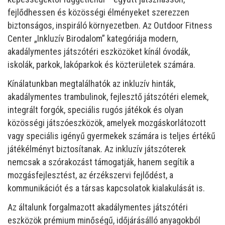
fejlődhessen és közösségi élményeket szerezzen
biztonságos, inspiráló környezetben. Az Outdoor Fitness
Center „Inkluzív Birodalom” kategóriája modern,
akadálymentes játszótéri eszközöket kínál óvodák,
iskolák, parkok, lakóparkok és közterületek számára.
Kínálatunkban megtalálhatók az inkluzív hinták,
akadálymentes trambulinok, fejlesztő játszótéri elemek,
integrált forgók, speciális rugós játékok és olyan
közösségi játszóeszközök, amelyek mozgáskorlátozott
vagy speciális igényű gyermekek számára is teljes értékű
játékélményt biztosítanak. Az inkluzív játszóterek
nemcsak a szórakozást támogatják, hanem segítik a
mozgásfejlesztést, az érzékszervi fejlődést, a
kommunikációt és a társas kapcsolatok kialakulását is.
Az általunk forgalmazott akadálymentes játszótéri
eszközök prémium minőségű, időjárásálló anyagokból