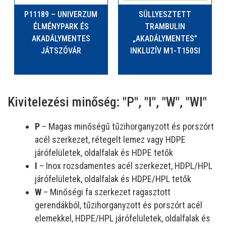
P11189 – UNIVERZUM
SÜLLYESZTETT
ÉLMÉNYPARK ÉS
TRAMBULIN
AKADÁLYMENTES
„AKADÁLYMENTES”
JÁTSZÓVÁR
INKLUZÍV M1-T150SI
Kivitelezési minőség: "P", "I", "W", "WI"
P
– Magas minőségű tűzihorganyzott és porszórt
acél szerkezet, rétegelt lemez vagy HDPE
járófelületek, oldalfalak és HDPE tetők
I
– Inox rozsdamentes acél szerkezet, HDPL/HPL
járófelületek, oldalfalak és HDPE/HPL tetők
W
– Minőségi fa szerkezet ragasztott
gerendákból, tűzihorganyzott és porszórt acél
elemekkel, HDPE/HPL járófelületek, oldalfalak és