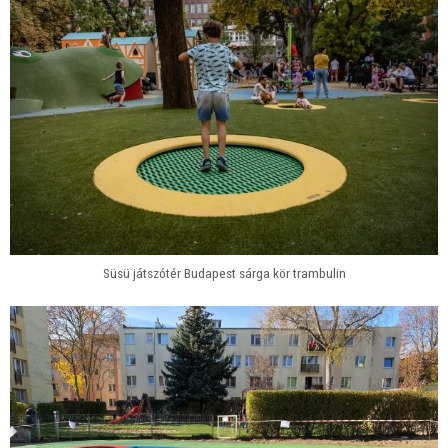
Süsü játszótér Budapest sárga kör trambulin