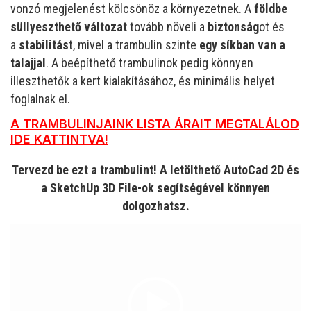
vonzó megjelenést kölcsönöz a környezetnek. A
földbe
süllyeszthető változat
tovább növeli a
biztonság
ot és
a
stabilitás
t, mivel a trambulin szinte
egy síkban van a
talajjal
. A beépíthető trambulinok pedig könnyen
illeszthetők a kert kialakításához, és minimális helyet
foglalnak el.
A TRAMBULINJAINK LISTA ÁRAIT MEGTALÁLOD
IDE KATTINTVA!
Tervezd be ezt a trambulint! A letölthető AutoCad 2D és
a SketchUp 3D File-ok segítségével könnyen
dolgozhatsz.
Videólejátszó