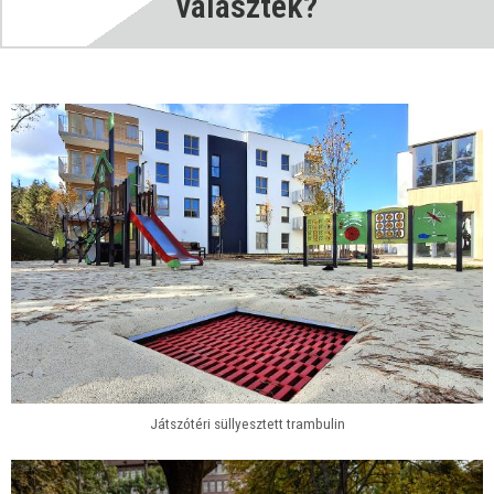
választék?
Játszótéri süllyesztett trambulin