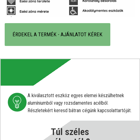
ÉRDEKEL A TERMÉK - AJÁNLATOT KÉREK
A kiválasztott eszköz egyes elemei készülhetnek
alumíniumból vagy rozsdamentes acélból.
Részletekért keresd bátran cégünk kapcsolattartóját.
Túl széles