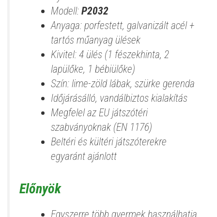
Modell:
P2032
Anyaga: porfestett, galvanizált acél +
tartós műanyag ülések
Kivitel: 4 ülés (1 fészekhinta, 2
lapülőke, 1 bébiülőke)
Szín: lime-zöld lábak, szürke gerenda
Időjárásálló, vandálbiztos kialakítás
Megfelel az EU játszótéri
szabványoknak (EN 1176)
Beltéri és kültéri játszóterekre
egyaránt ajánlott
Előnyök
Egyszerre több gyermek használhatja