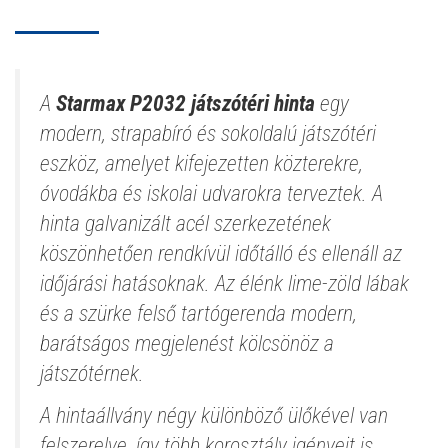
A
Starmax P2032 játszótéri hinta
egy
modern, strapabíró és sokoldalú játszótéri
eszköz, amelyet kifejezetten közterekre,
óvodákba és iskolai udvarokra terveztek. A
hinta galvanizált acél szerkezetének
köszönhetően rendkívül időtálló és ellenáll az
időjárási hatásoknak. Az élénk lime-zöld lábak
és a szürke felső tartógerenda modern,
barátságos megjelenést kölcsönöz a
játszótérnek.
A hintaállvány négy különböző ülőkével van
felszerelve, így több korosztály igényeit is