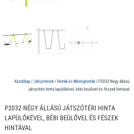
Kezdőlap
/
Játszóterek
/
Hinták és Mérleghinták
/ P2032 Négy állású
játszótéri hinta lapülőkével, bébi beülővel és fészek hintával
P2032 NÉGY ÁLLÁSÚ JÁTSZÓTÉRI HINTA
LAPÜLŐKÉVEL, BÉBI BEÜLŐVEL ÉS FÉSZEK
HINTÁVAL