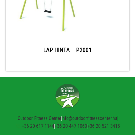
LAP HINTA – P2001
Outdoor Fitness Center
info@outdoorfitnesscenter.hu
+36 20 617 1144
+36 20 447 1060
+36 20 521 3415