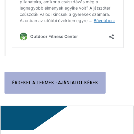
ÉRDEKEL A TERMÉK - AJÁNLATOT KÉREK