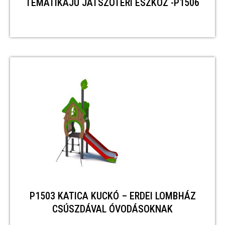
TEMATIKÁJÚ JÁTSZÓTÉRI ESZKÖZ -P1506
P1503 KATICA KUCKÓ – ERDEI LOMBHÁZ
CSÚSZDÁVAL ÓVODÁSOKNAK