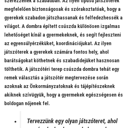
szerezzenek a szabadban. Az ilyen típusú játszóterek
megfelelően biztonságosak és szórakoztatóak, hogy a
gyerekek szabadon játszhassanak és felfedezhessék a
világot. A dombra épített csúszda különösen izgalmas
lehetőséget kínál a gyermekeknek, és segít fejleszteni
az egyensúlyérzéküket, koordinációjukat. Az ilyen
játszóterek a gyerekek számára fontos hely, ahol
barátságokat köthetnek és szabadidejüket hasznosan
tölthetik. A játszótéri terep csúszda dombra tehát egy
remek választás a játszótér megtervezése során
azoknak az Önkormányzatoknak és tájépítészeknek
akiknek szívügyük, hogy a gyermekek egészségesen és
boldogan nőjenek fel.
Tervezzünk egy olyan játszóteret, ahol